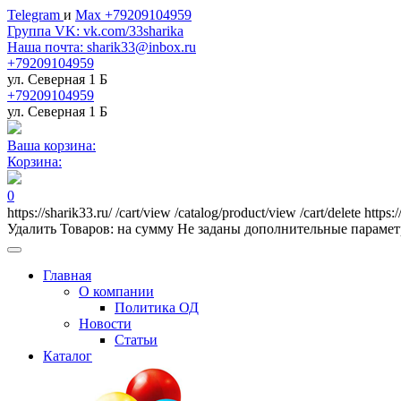
Telegram
и
Max +79209104959
Группа VK: vk.com/33sharika
Наша почта: sharik33@inbox.ru
+79209104959
ул. Северная 1 Б
+79209104959
ул. Северная 1 Б
Ваша корзина:
Корзина:
0
https://sharik33.ru/
/cart/view
/catalog/product/view
/cart/delete
https:
Удалить
Товаров:
на сумму
Не заданы дополнительные параме
Главная
О компании
Политика ОД
Новости
Статьи
Каталог