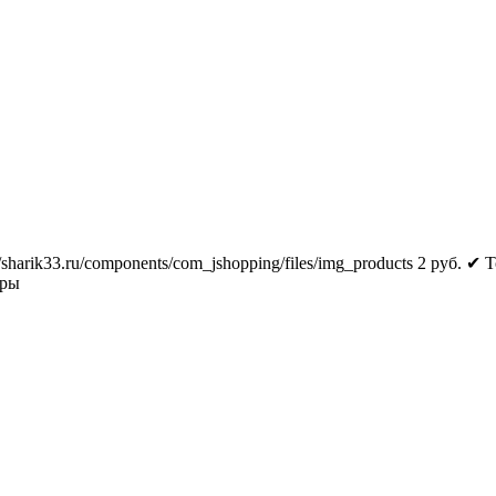
//sharik33.ru/components/com_jshopping/files/img_products
2
руб.
✔ Т
тры