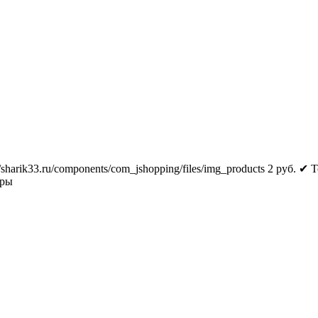
//sharik33.ru/components/com_jshopping/files/img_products
2
руб.
✔ Т
тры