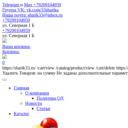
Telegram
и
Max +79209104959
Группа VK: vk.com/33sharika
Наша почта: sharik33@inbox.ru
+79209104959
ул. Северная 1 Б
+79209104959
ул. Северная 1 Б
Ваша корзина:
Корзина:
0
https://sharik33.ru/
/cart/view
/catalog/product/view
/cart/delete
https:
Удалить
Товаров:
на сумму
Не заданы дополнительные параме
Главная
О компании
Политика ОД
Новости
Статьи
Каталог