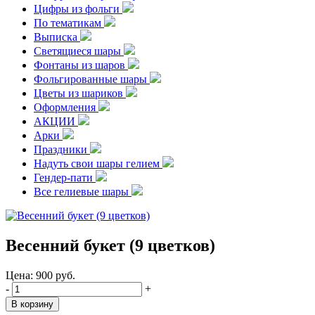
Цифры из фольги
По тематикам
Выписка
Светящиеся шары
Фонтаны из шаров
Фольгированные шары
Цветы из шариков
Оформления
АКЦИИ
Арки
Праздники
Надуть свои шары гелием
Гендер-пати
Все гелиевые шары
Весенний букет (9 цветков)
Цена:
900
руб.
-
+