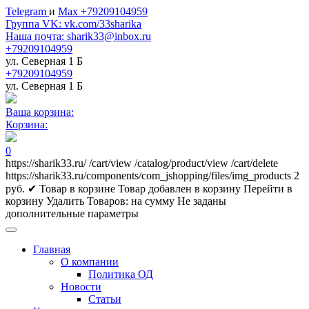
Telegram
и
Max +79209104959
Группа VK: vk.com/33sharika
Наша почта: sharik33@inbox.ru
+79209104959
ул. Северная 1 Б
+79209104959
ул. Северная 1 Б
Ваша корзина:
Корзина:
0
https://sharik33.ru/
/cart/view
/catalog/product/view
/cart/delete
https://sharik33.ru/components/com_jshopping/files/img_products
2
руб.
✔ Товар в корзине
Товар добавлен в корзину
Перейти в
корзину
Удалить
Товаров:
на сумму
Не заданы
дополнительные параметры
Главная
О компании
Политика ОД
Новости
Статьи