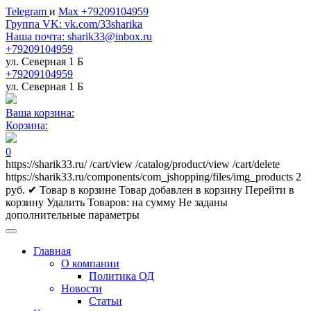
Telegram
и
Max +79209104959
Группа VK: vk.com/33sharika
Наша почта: sharik33@inbox.ru
+79209104959
ул. Северная 1 Б
+79209104959
ул. Северная 1 Б
Ваша корзина:
Корзина:
0
https://sharik33.ru/
/cart/view
/catalog/product/view
/cart/delete
https://sharik33.ru/components/com_jshopping/files/img_products
2
руб.
✔ Товар в корзине
Товар добавлен в корзину
Перейти в
корзину
Удалить
Товаров:
на сумму
Не заданы
дополнительные параметры
Главная
О компании
Политика ОД
Новости
Статьи