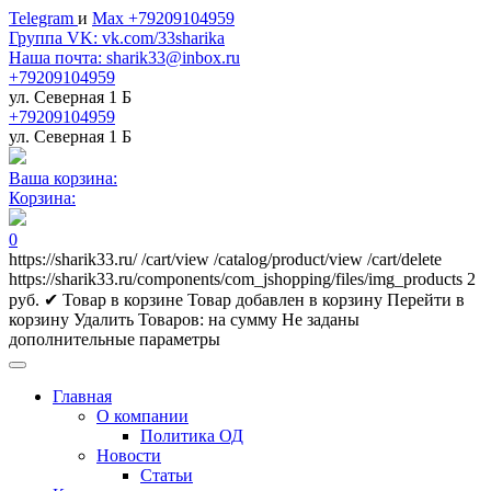
Telegram
и
Max +79209104959
Группа VK: vk.com/33sharika
Наша почта: sharik33@inbox.ru
+79209104959
ул. Северная 1 Б
+79209104959
ул. Северная 1 Б
Ваша корзина:
Корзина:
0
https://sharik33.ru/
/cart/view
/catalog/product/view
/cart/delete
https://sharik33.ru/components/com_jshopping/files/img_products
2
руб.
✔ Товар в корзине
Товар добавлен в корзину
Перейти в
корзину
Удалить
Товаров:
на сумму
Не заданы
дополнительные параметры
Главная
О компании
Политика ОД
Новости
Статьи