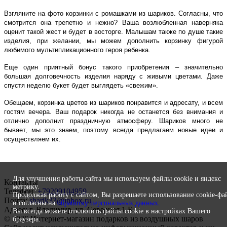
Взгляните на фото корзинки с ромашками из шариков. Согласны, что
смотрится она трепетно и нежно? Ваша возлюбленная наверняка
оценит такой жест и будет в восторге. Малышам также по душе такие
изделия, при желании, мы можем дополнить корзинку фигурой
любимого мультипликационного героя ребенка.
Еще один приятный бонус такого приобретения – значительно
большая долговечность изделия наряду с живыми цветами. Даже
спустя неделю букет будет выглядеть «свежим».
Обещаем, корзинка цветов из шариков понравится и адресату, и всем
гостям вечера. Ваш подарок никогда не останется без внимания и
отлично дополнит праздничную атмосферу. Шариков много не
бывает, мы это знаем, поэтому всегда предлагаем новые идеи и
осуществляем их.
Для улучшения работы сайта мы используем файлы cookie и яндекс
Контакты
метрику.
Телефон:
+79209104959
Продолжая работу с сайтом, Вы разрешаете использование cookie-фа
Почта:
sharik33@inbox.ru
и согласны на
обработку персональных данных.
Адрес: г. Владимир, ул. Северная 1 Б
Вы всегда можете отключить файлы cookie в настройках Вашего
© 2026 Интернет-магазин подарков из воздушных шаров
браузера.