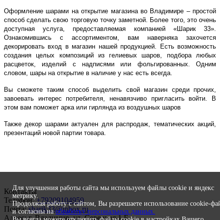
Оформление шарами на открытие магазина во Владимире – простой
способ сделать свою торговую точку заметной. Более того, это очень
доступная услуга, предоставляемая компанией «Шарик 33».
Ознакомившись с ассортиментом, вам наверняка захочется
декорировать вход в магазин нашей продукцией. Есть возможность
создания целых композиций из гелиевых шаров, подбора любых
расцветок, изделий с надписями или фольгированных. Одним
словом, шары на открытие в наличие у нас есть всегда.
Вы сможете таким способ выделить свой магазин среди прочих,
завоевать интерес потребителя, ненавязчиво пригласить войти. В
этом вам поможет арка или гирлянда из воздушных шаров
Также декор шарами актуален для распродаж, тематических акций,
презентаций новой партии товара.
Для улучшения работы сайта мы используем файлы cookie и яндекс
Контакты
метрику.
Телефон:
+79209104959
Продолжая работу с сайтом, Вы разрешаете использование cookie-фа
Почта:
sharik33@inbox.ru
и согласны на
обработку персональных данных.
Адрес: г. Владимир, ул. Северная 1 Б
Вы всегда можете отключить файлы cookie в настройках Вашего