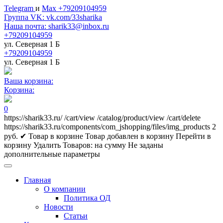
Telegram
и
Max +79209104959
Группа VK: vk.com/33sharika
Наша почта: sharik33@inbox.ru
+79209104959
ул. Северная 1 Б
+79209104959
ул. Северная 1 Б
Ваша корзина:
Корзина:
0
https://sharik33.ru/
/cart/view
/catalog/product/view
/cart/delete
https://sharik33.ru/components/com_jshopping/files/img_products
2
руб.
✔ Товар в корзине
Товар добавлен в корзину
Перейти в
корзину
Удалить
Товаров:
на сумму
Не заданы
дополнительные параметры
Главная
О компании
Политика ОД
Новости
Статьи