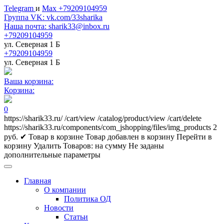
Telegram
и
Max +79209104959
Группа VK: vk.com/33sharika
Наша почта: sharik33@inbox.ru
+79209104959
ул. Северная 1 Б
+79209104959
ул. Северная 1 Б
Ваша корзина:
Корзина:
0
https://sharik33.ru/
/cart/view
/catalog/product/view
/cart/delete
https://sharik33.ru/components/com_jshopping/files/img_products
2
руб.
✔ Товар в корзине
Товар добавлен в корзину
Перейти в
корзину
Удалить
Товаров:
на сумму
Не заданы
дополнительные параметры
Главная
О компании
Политика ОД
Новости
Статьи