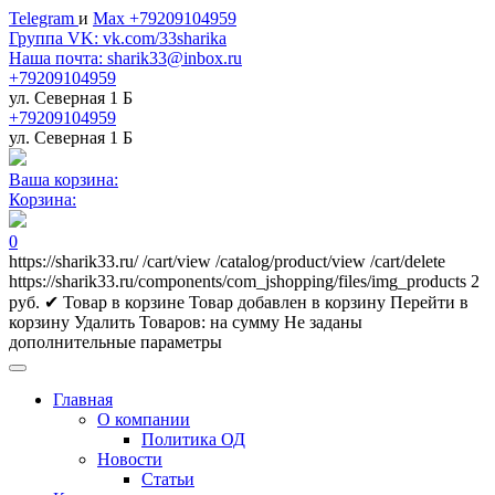
Telegram
и
Max +79209104959
Группа VK: vk.com/33sharika
Наша почта: sharik33@inbox.ru
+79209104959
ул. Северная 1 Б
+79209104959
ул. Северная 1 Б
Ваша корзина:
Корзина:
0
https://sharik33.ru/
/cart/view
/catalog/product/view
/cart/delete
https://sharik33.ru/components/com_jshopping/files/img_products
2
руб.
✔ Товар в корзине
Товар добавлен в корзину
Перейти в
корзину
Удалить
Товаров:
на сумму
Не заданы
дополнительные параметры
Главная
О компании
Политика ОД
Новости
Статьи