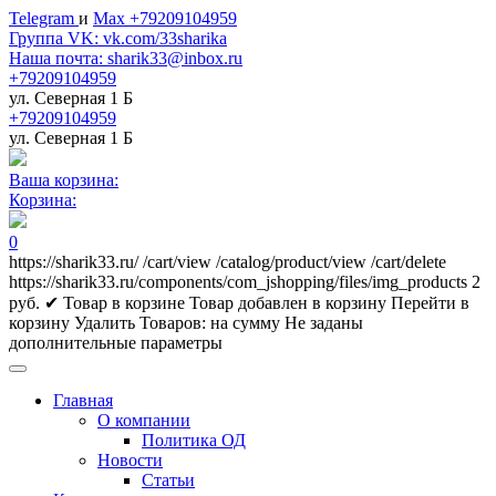
Telegram
и
Max +79209104959
Группа VK: vk.com/33sharika
Наша почта: sharik33@inbox.ru
+79209104959
ул. Северная 1 Б
+79209104959
ул. Северная 1 Б
Ваша корзина:
Корзина:
0
https://sharik33.ru/
/cart/view
/catalog/product/view
/cart/delete
https://sharik33.ru/components/com_jshopping/files/img_products
2
руб.
✔ Товар в корзине
Товар добавлен в корзину
Перейти в
корзину
Удалить
Товаров:
на сумму
Не заданы
дополнительные параметры
Главная
О компании
Политика ОД
Новости
Статьи