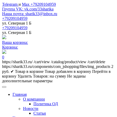
Telegram
и
Max +79209104959
Группа VK: vk.com/33sharika
Наша почта: sharik33@inbox.ru
+79209104959
ул. Северная 1 Б
+79209104959
ул. Северная 1 Б
Ваша корзина:
Корзина:
0
https://sharik33.ru/
/cart/view
/catalog/product/view
/cart/delete
https://sharik33.ru/components/com_jshopping/files/img_products
2
руб.
✔ Товар в корзине
Товар добавлен в корзину
Перейти в
корзину
Удалить
Товаров:
на сумму
Не заданы
дополнительные параметры
Главная
О компании
Политика ОД
Новости
Статьи