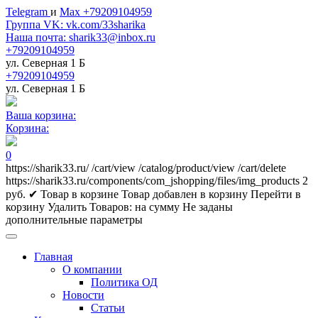
Telegram
и
Max +79209104959
Группа VK: vk.com/33sharika
Наша почта: sharik33@inbox.ru
+79209104959
ул. Северная 1 Б
+79209104959
ул. Северная 1 Б
Ваша корзина:
Корзина:
0
https://sharik33.ru/
/cart/view
/catalog/product/view
/cart/delete
https://sharik33.ru/components/com_jshopping/files/img_products
2
руб.
✔ Товар в корзине
Товар добавлен в корзину
Перейти в
корзину
Удалить
Товаров:
на сумму
Не заданы
дополнительные параметры
Главная
О компании
Политика ОД
Новости
Статьи