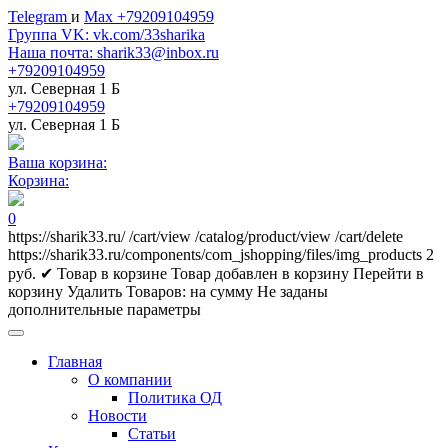
Telegram
и
Max +79209104959
Группа VK: vk.com/33sharika
Наша почта: sharik33@inbox.ru
+79209104959
ул. Северная 1 Б
+79209104959
ул. Северная 1 Б
Ваша корзина:
Корзина:
0
https://sharik33.ru/
/cart/view
/catalog/product/view
/cart/delete
https://sharik33.ru/components/com_jshopping/files/img_products
2
руб.
✔ Товар в корзине
Товар добавлен в корзину
Перейти в
корзину
Удалить
Товаров:
на сумму
Не заданы
дополнительные параметры
Главная
О компании
Политика ОД
Новости
Статьи