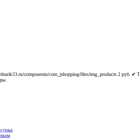
//sharik33.ru/components/com_jshopping/files/img_products
2
руб.
✔ Т
тры
исунка
унком