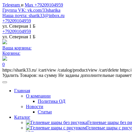
Telegram
и
Max +79209104959
Группа VK: vk.com/33sharika
Наша почта: sharik33@inbox.ru
+79209104959
ул. Северная 1 Б
+79209104959
ул. Северная 1 Б
Ваша корзина:
Корзина:
0
https://sharik33.ru/
/cart/view
/catalog/product/view
/cart/delete
https:
Удалить
Товаров:
на сумму
Не заданы дополнительные параме
Главная
О компании
Политика ОД
Новости
Статьи
Каталог
Гелиевые шары без р
Гелиевые шары с рис