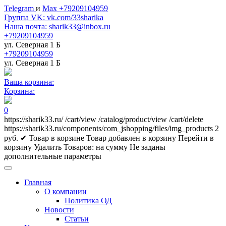
Telegram
и
Max +79209104959
Группа VK: vk.com/33sharika
Наша почта: sharik33@inbox.ru
+79209104959
ул. Северная 1 Б
+79209104959
ул. Северная 1 Б
Ваша корзина:
Корзина:
0
https://sharik33.ru/
/cart/view
/catalog/product/view
/cart/delete
https://sharik33.ru/components/com_jshopping/files/img_products
2
руб.
✔ Товар в корзине
Товар добавлен в корзину
Перейти в
корзину
Удалить
Товаров:
на сумму
Не заданы
дополнительные параметры
Главная
О компании
Политика ОД
Новости
Статьи