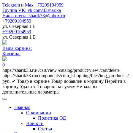
Telegram
и
Max +79209104959
Группа VK: vk.com/33sharika
Наша почта: sharik33@inbox.ru
+79209104959
ул. Северная 1 Б
+79209104959
ул. Северная 1 Б
Ваша корзина:
Корзина:
0
https://sharik33.ru/
/cart/view
/catalog/product/view
/cart/delete
https://sharik33.ru/components/com_jshopping/files/img_products
2
руб.
✔ Товар в корзине
Товар добавлен в корзину
Перейти в
корзину
Удалить
Товаров:
на сумму
Не заданы
дополнительные параметры
Главная
О компании
Политика ОД
Новости
Статьи