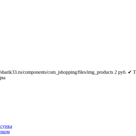
//sharik33.ru/components/com_jshopping/files/img_products
2
руб.
✔ Т
тры
исунка
унком