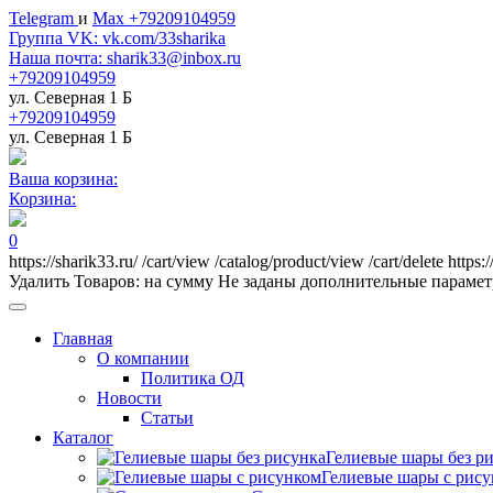
Telegram
и
Max +79209104959
Группа VK: vk.com/33sharika
Наша почта: sharik33@inbox.ru
+79209104959
ул. Северная 1 Б
+79209104959
ул. Северная 1 Б
Ваша корзина:
Корзина:
0
https://sharik33.ru/
/cart/view
/catalog/product/view
/cart/delete
https:
Удалить
Товаров:
на сумму
Не заданы дополнительные параме
Главная
О компании
Политика ОД
Новости
Статьи
Каталог
Гелиевые шары без р
Гелиевые шары с рис