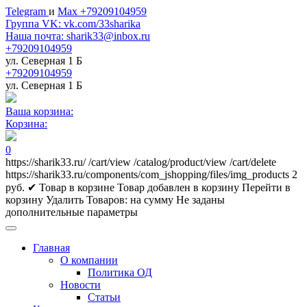
Telegram
и
Max +79209104959
Группа VK: vk.com/33sharika
Наша почта: sharik33@inbox.ru
+79209104959
ул. Северная 1 Б
+79209104959
ул. Северная 1 Б
Ваша корзина:
Корзина:
0
https://sharik33.ru/
/cart/view
/catalog/product/view
/cart/delete
https://sharik33.ru/components/com_jshopping/files/img_products
2
руб.
✔ Товар в корзине
Товар добавлен в корзину
Перейти в
корзину
Удалить
Товаров:
на сумму
Не заданы
дополнительные параметры
Главная
О компании
Политика ОД
Новости
Статьи