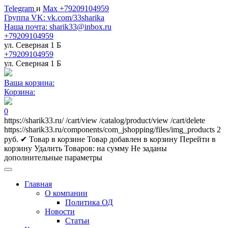
Telegram
и
Max +79209104959
Группа VK: vk.com/33sharika
Наша почта: sharik33@inbox.ru
+79209104959
ул. Северная 1 Б
+79209104959
ул. Северная 1 Б
Ваша корзина:
Корзина:
0
https://sharik33.ru/
/cart/view
/catalog/product/view
/cart/delete
https://sharik33.ru/components/com_jshopping/files/img_products
2
руб.
✔ Товар в корзине
Товар добавлен в корзину
Перейти в
корзину
Удалить
Товаров:
на сумму
Не заданы
дополнительные параметры
Главная
О компании
Политика ОД
Новости
Статьи