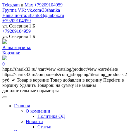
Telegram
и
Max +79209104959
Группа VK: vk.com/33sharika
Наша почта: sharik33@inbox.ru
+79209104959
ул. Северная 1 Б
+79209104959
ул. Северная 1 Б
Ваша корзина:
Корзина:
0
https://sharik33.ru/
/cart/view
/catalog/product/view
/cart/delete
https://sharik33.ru/components/com_jshopping/files/img_products
2
руб.
✔ Товар в корзине
Товар добавлен в корзину
Перейти в
корзину
Удалить
Товаров:
на сумму
Не заданы
дополнительные параметры
Главная
О компании
Политика ОД
Новости
Статьи