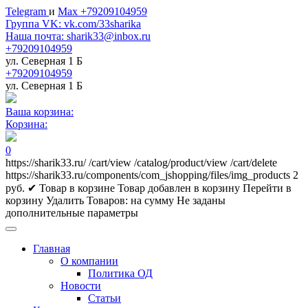
Telegram
и
Max +79209104959
Группа VK: vk.com/33sharika
Наша почта: sharik33@inbox.ru
+79209104959
ул. Северная 1 Б
+79209104959
ул. Северная 1 Б
Ваша корзина:
Корзина:
0
https://sharik33.ru/
/cart/view
/catalog/product/view
/cart/delete
https://sharik33.ru/components/com_jshopping/files/img_products
2
руб.
✔ Товар в корзине
Товар добавлен в корзину
Перейти в
корзину
Удалить
Товаров:
на сумму
Не заданы
дополнительные параметры
Главная
О компании
Политика ОД
Новости
Статьи