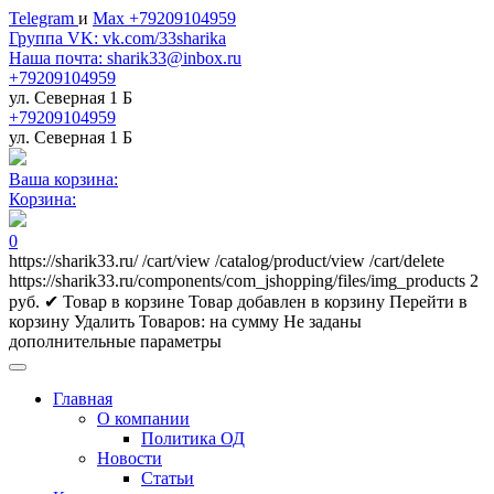
Telegram
и
Max +79209104959
Группа VK: vk.com/33sharika
Наша почта: sharik33@inbox.ru
+79209104959
ул. Северная 1 Б
+79209104959
ул. Северная 1 Б
Ваша корзина:
Корзина:
0
https://sharik33.ru/
/cart/view
/catalog/product/view
/cart/delete
https://sharik33.ru/components/com_jshopping/files/img_products
2
руб.
✔ Товар в корзине
Товар добавлен в корзину
Перейти в
корзину
Удалить
Товаров:
на сумму
Не заданы
дополнительные параметры
Главная
О компании
Политика ОД
Новости
Статьи