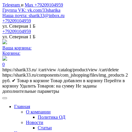
Telegram
и
Max +79209104959
Группа VK: vk.com/33sharika
Наша почта: sharik33@inbox.ru
+79209104959
ул. Северная 1 Б
+79209104959
ул. Северная 1 Б
Ваша корзина:
Корзина:
0
https://sharik33.ru/
/cart/view
/catalog/product/view
/cart/delete
https://sharik33.ru/components/com_jshopping/files/img_products
2
руб.
✔ Товар в корзине
Товар добавлен в корзину
Перейти в
корзину
Удалить
Товаров:
на сумму
Не заданы
дополнительные параметры
Главная
О компании
Политика ОД
Новости
Статьи