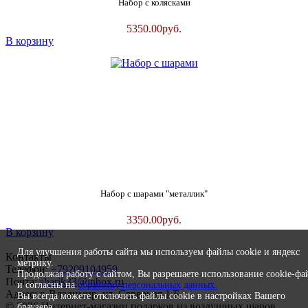
Набор с колясками
5350.00
руб.
В корзину
Набор с шарами "металлик"
3350.00
руб.
В корзину
Для улучшения работы сайта мы используем файлы cookie и яндекс
Контакты
метрику.
Телефон:
+79209104959
Продолжая работу с сайтом, Вы разрешаете использование cookie-фа
Почта:
sharik33@inbox.ru
и согласны на
обработку персональных данных.
Адрес: г. Владимир, ул. Северная 1 Б
Вы всегда можете отключить файлы cookie в настройках Вашего
© 2026 Интернет-магазин подарков из воздушных шаров
браузера.