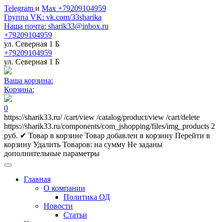
Telegram
и
Max +79209104959
Группа VK: vk.com/33sharika
Наша почта: sharik33@inbox.ru
+79209104959
ул. Северная 1 Б
+79209104959
ул. Северная 1 Б
Ваша корзина:
Корзина:
0
https://sharik33.ru/
/cart/view
/catalog/product/view
/cart/delete
https://sharik33.ru/components/com_jshopping/files/img_products
2
руб.
✔ Товар в корзине
Товар добавлен в корзину
Перейти в
корзину
Удалить
Товаров:
на сумму
Не заданы
дополнительные параметры
Главная
О компании
Политика ОД
Новости
Статьи