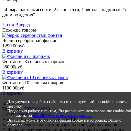
- 4 шара пастель ассорти, 2 с конфетти, 1 звезда с надписью "с
днем рождения"
Назад
Вперед
Похожие товары
Черно-серебристый фонтан
1290.00
руб.
В корзину
Фонтан из 3 гелиевых шариков
350.00
руб.
В корзину
Фонтан из 10 гелиевых шаров
1100.00
руб.
В корзину
Для улучшения работы сайта мы используем файлы cookie и яндекс
Контакты
метрику.
Телефон:
+79209104959
Продолжая работу с сайтом, Вы разрешаете использование cookie-фа
Почта:
sharik33@inbox.ru
и согласны на
обработку персональных данных.
Адрес: г. Владимир, ул. Северная 1 Б
Вы всегда можете отключить файлы cookie в настройках Вашего
© 2026 Интернет-магазин подарков из воздушных шаров
браузера.
Сайт носит исключительно информационный характер и ни