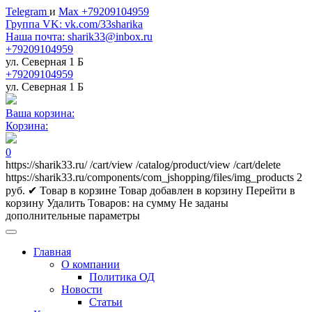
Telegram
и
Max +79209104959
Группа VK: vk.com/33sharika
Наша почта: sharik33@inbox.ru
+79209104959
ул. Северная 1 Б
+79209104959
ул. Северная 1 Б
Ваша корзина:
Корзина:
0
https://sharik33.ru/
/cart/view
/catalog/product/view
/cart/delete
https://sharik33.ru/components/com_jshopping/files/img_products
2
руб.
✔ Товар в корзине
Товар добавлен в корзину
Перейти в
корзину
Удалить
Товаров:
на сумму
Не заданы
дополнительные параметры
Главная
О компании
Политика ОД
Новости
Статьи