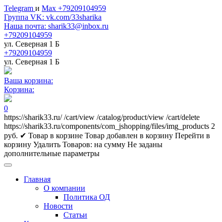
Telegram
и
Max +79209104959
Группа VK: vk.com/33sharika
Наша почта: sharik33@inbox.ru
+79209104959
ул. Северная 1 Б
+79209104959
ул. Северная 1 Б
Ваша корзина:
Корзина:
0
https://sharik33.ru/
/cart/view
/catalog/product/view
/cart/delete
https://sharik33.ru/components/com_jshopping/files/img_products
2
руб.
✔ Товар в корзине
Товар добавлен в корзину
Перейти в
корзину
Удалить
Товаров:
на сумму
Не заданы
дополнительные параметры
Главная
О компании
Политика ОД
Новости
Статьи