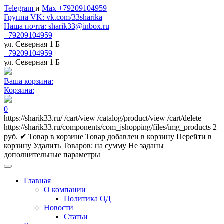
Telegram
и
Max +79209104959
Группа VK: vk.com/33sharika
Наша почта: sharik33@inbox.ru
+79209104959
ул. Северная 1 Б
+79209104959
ул. Северная 1 Б
Ваша корзина:
Корзина:
0
https://sharik33.ru/
/cart/view
/catalog/product/view
/cart/delete
https://sharik33.ru/components/com_jshopping/files/img_products
2
руб.
✔ Товар в корзине
Товар добавлен в корзину
Перейти в
корзину
Удалить
Товаров:
на сумму
Не заданы
дополнительные параметры
Главная
О компании
Политика ОД
Новости
Статьи