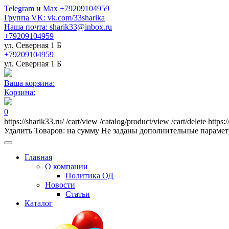
Telegram
и
Max +79209104959
Группа VK: vk.com/33sharika
Наша почта: sharik33@inbox.ru
+79209104959
ул. Северная 1 Б
+79209104959
ул. Северная 1 Б
Ваша корзина:
Корзина:
0
https://sharik33.ru/
/cart/view
/catalog/product/view
/cart/delete
https:
Удалить
Товаров:
на сумму
Не заданы дополнительные параме
Главная
О компании
Политика ОД
Новости
Статьи
Каталог