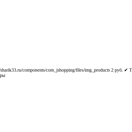
//sharik33.ru/components/com_jshopping/files/img_products
2
руб.
✔ Т
тры