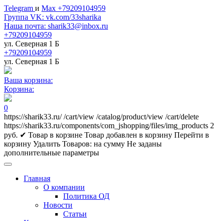
Telegram
и
Max +79209104959
Группа VK: vk.com/33sharika
Наша почта: sharik33@inbox.ru
+79209104959
ул. Северная 1 Б
+79209104959
ул. Северная 1 Б
Ваша корзина:
Корзина:
0
https://sharik33.ru/
/cart/view
/catalog/product/view
/cart/delete
https://sharik33.ru/components/com_jshopping/files/img_products
2
руб.
✔ Товар в корзине
Товар добавлен в корзину
Перейти в
корзину
Удалить
Товаров:
на сумму
Не заданы
дополнительные параметры
Главная
О компании
Политика ОД
Новости
Статьи