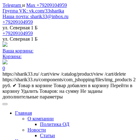
Telegram
и
Max +79209104959
Группа VK: vk.com/33sharika
Наша почта: sharik33@inbox.ru
+79209104959
ул. Северная 1 Б
+79209104959
ул. Северная 1 Б
Ваша корзина:
Корзина:
0
https://sharik33.ru/
/cart/view
/catalog/product/view
/cart/delete
https://sharik33.ru/components/com_jshopping/files/img_products
2
руб.
✔ Товар в корзине
Товар добавлен в корзину
Перейти в
корзину
Удалить
Товаров:
на сумму
Не заданы
дополнительные параметры
Главная
О компании
Политика ОД
Новости
Статьи