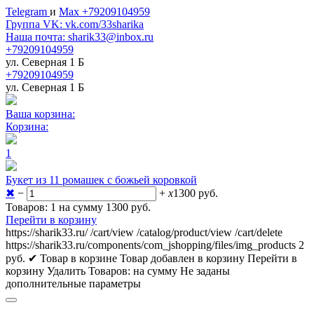
Telegram
и
Max +79209104959
Группа VK: vk.com/33sharika
Наша почта: sharik33@inbox.ru
+79209104959
ул. Северная 1 Б
+79209104959
ул. Северная 1 Б
Ваша корзина:
Корзина:
1
Букет из 11 ромашек с божьей коровкой
✖
−
+
x
1300
руб.
Товаров: 1 на сумму 1300
руб.
Перейти в корзину
https://sharik33.ru/
/cart/view
/catalog/product/view
/cart/delete
https://sharik33.ru/components/com_jshopping/files/img_products
2
руб.
✔ Товар в корзине
Товар добавлен в корзину
Перейти в
корзину
Удалить
Товаров:
на сумму
Не заданы
дополнительные параметры