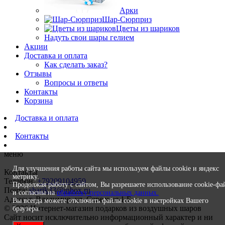
Арки
Шар-Сюрприз
Цветы из шариков
Надуть свои шары гелием
Акции
Доставка и оплата
Как сделать заказ?
Отзывы
Вопросы и ответы
Контакты
Корзина
Доставка и оплата
Контакты
меню
Для улучшения работы сайта мы используем файлы cookie и яндекс
Контакты
метрику.
Телефон:
+79209104959
Продолжая работу с сайтом, Вы разрешаете использование cookie-фа
Почта:
sharik33@inbox.ru
и согласны на
обработку персональных данных.
Адрес: г. Владимир, ул. Северная 1 Б
Вы всегда можете отключить файлы cookie в настройках Вашего
© 2026 Интернет-магазин подарков из воздушных шаров
браузера.
Сайт носит исключительно информационный характер и ни