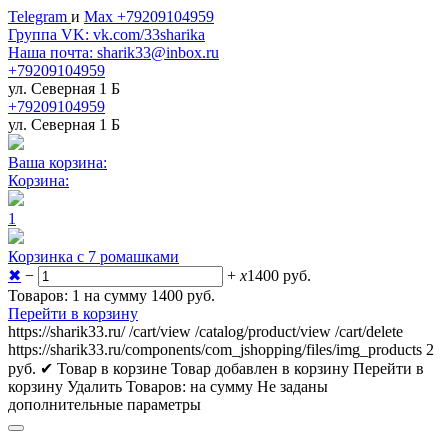
Telegram
и
Max +79209104959
Группа VK: vk.com/33sharika
Наша почта: sharik33@inbox.ru
+79209104959
ул. Северная 1 Б
+79209104959
ул. Северная 1 Б
Ваша корзина:
Корзина:
1
Корзинка с 7 ромашками
✖
−
+
x
1400
руб.
Товаров: 1 на сумму 1400
руб.
Перейти в корзину
https://sharik33.ru/
/cart/view
/catalog/product/view
/cart/delete
https://sharik33.ru/components/com_jshopping/files/img_products
2
руб.
✔ Товар в корзине
Товар добавлен в корзину
Перейти в
корзину
Удалить
Товаров:
на сумму
Не заданы
дополнительные параметры