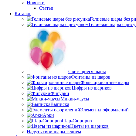
Новости
Статьи
Каталог
Гелиевые шары без р
Гелиевые шары с рис
Светящиеся шары
Фонтаны из шаров
Фольгированные шары
Цифры из шариков
Фигурки
Микки-маусы
Выписка
Элементы оформлений
Арки
Шар-Сюрприз
Цветы из шариков
Надуть свои шары гелием