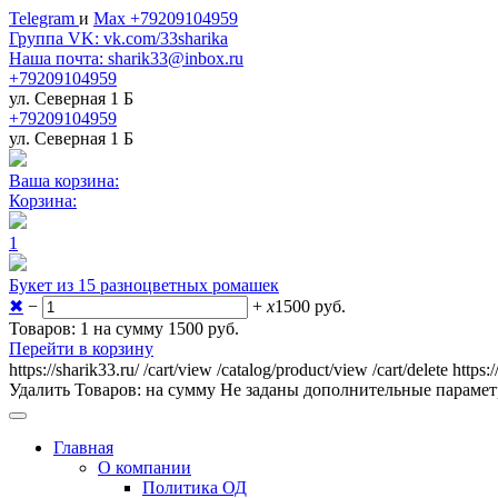
Telegram
и
Max +79209104959
Группа VK: vk.com/33sharika
Наша почта: sharik33@inbox.ru
+79209104959
ул. Северная 1 Б
+79209104959
ул. Северная 1 Б
Ваша корзина:
Корзина:
1
Букет из 15 разноцветных ромашек
✖
−
+
x
1500
руб.
Товаров: 1 на сумму 1500
руб.
Перейти в корзину
https://sharik33.ru/
/cart/view
/catalog/product/view
/cart/delete
https:
Удалить
Товаров:
на сумму
Не заданы дополнительные параме
Главная
О компании
Политика ОД