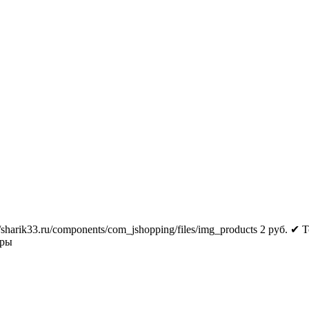
//sharik33.ru/components/com_jshopping/files/img_products
2
руб.
✔ Т
тры