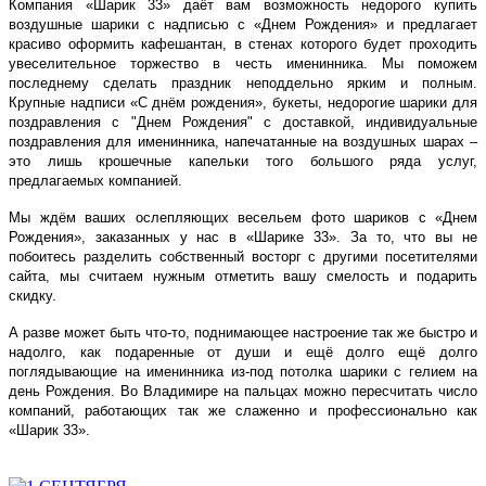
Компания «Шарик 33» даёт вам возможность недорого купить
воздушные шарики с надписью с «Днем Рождения» и предлагает
красиво оформить кафешантан, в стенах которого будет проходить
увеселительное торжество в честь именинника. Мы поможем
последнему сделать праздник неподдельно ярким и полным.
Крупные надписи «С днём рождения», букеты, недорогие шарики для
поздравления с "Днем Рождения" с доставкой, индивидуальные
поздравления для именинника, напечатанные на воздушных шарах –
это лишь крошечные капельки того большого ряда услуг,
предлагаемых компанией.
Мы ждём ваших ослепляющих весельем фото шариков с «Днем
Рождения», заказанных у нас в «Шарике 33». За то, что вы не
побоитесь разделить собственный восторг с другими посетителями
сайта, мы считаем нужным отметить вашу смелость и подарить
скидку.
А разве может быть что-то, поднимающее настроение так же быстро и
надолго, как подаренные от души и ещё долго ещё долго
поглядывающие на именинника из-под потолка шарики с гелием на
день Рождения. Во Владимире на пальцах можно пересчитать число
компаний, работающих так же слаженно и профессионально как
«Шарик 33».