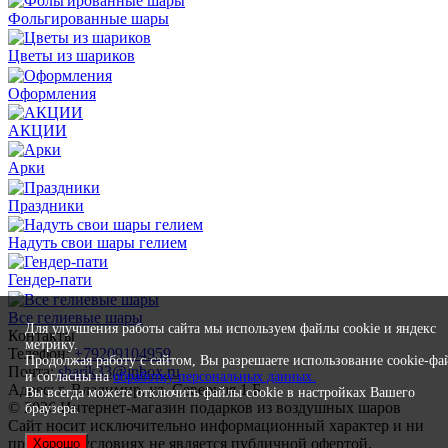
Фольгированные шары
Цветы из шариков
Оформления
АКЦИИ
Арки
Праздники
Надуть свои шары гелием
Гендер-пати
Все гелиевые шары
Для улучшения работы сайта мы используем файлы cookie и яндекс
Контакты
метрику.
Телефон:
+79209104959
Продолжая работу с сайтом, Вы разрешаете использование cookie-фа
Почта:
sharik33@inbox.ru
и согласны на
обработку персональных данных.
Адрес: г. Владимир, ул. Северная 1 Б
Вы всегда можете отключить файлы cookie в настройках Вашего
© 2026 Интернет-магазин подарков из воздушных шаров
браузера.
Сайт носит исключительно информационный характер и ни
при каких условиях не является публичной офертой,
Хорошо