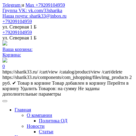
Telegram
и
Max +79209104959
Группа VK: vk.com/33sharika
Наша почта: sharik33@inbox.ru
+79209104959
ул. Северная 1 Б
+79209104959
ул. Северная 1 Б
Ваша корзина:
Корзина:
0
https://sharik33.ru/
/cart/view
/catalog/product/view
/cart/delete
https://sharik33.ru/components/com_jshopping/files/img_products
2
руб.
✔ Товар в корзине
Товар добавлен в корзину
Перейти в
корзину
Удалить
Товаров:
на сумму
Не заданы
дополнительные параметры
Главная
О компании
Политика ОД
Новости
Статьи