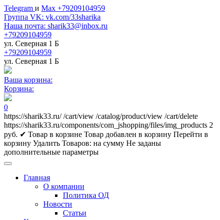
Telegram
и
Max +79209104959
Группа VK: vk.com/33sharika
Наша почта: sharik33@inbox.ru
+79209104959
ул. Северная 1 Б
+79209104959
ул. Северная 1 Б
Ваша корзина:
Корзина:
0
https://sharik33.ru/
/cart/view
/catalog/product/view
/cart/delete
https://sharik33.ru/components/com_jshopping/files/img_products
2
руб.
✔ Товар в корзине
Товар добавлен в корзину
Перейти в
корзину
Удалить
Товаров:
на сумму
Не заданы
дополнительные параметры
Главная
О компании
Политика ОД
Новости
Статьи