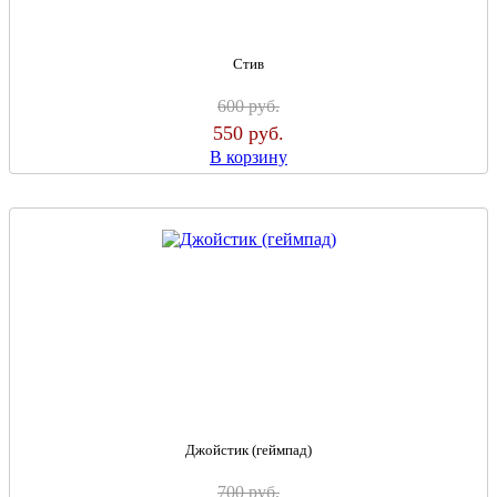
Стив
600
руб.
550
руб.
В корзину
Джойстик (геймпад)
700
руб.