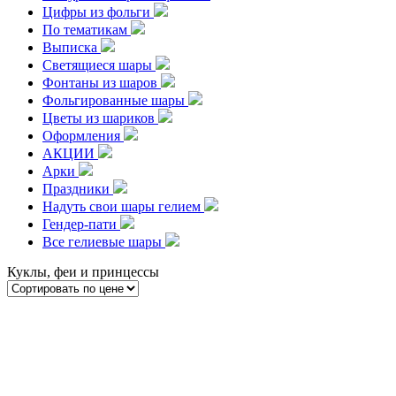
Цифры из фольги
По тематикам
Выписка
Светящиеся шары
Фонтаны из шаров
Фольгированные шары
Цветы из шариков
Оформления
АКЦИИ
Арки
Праздники
Надуть свои шары гелием
Гендер-пати
Все гелиевые шары
Куклы, феи и принцессы