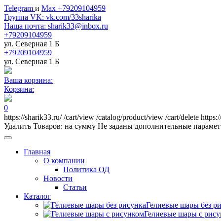
Telegram
и
Max +79209104959
Группа VK: vk.com/33sharika
Наша почта: sharik33@inbox.ru
+79209104959
ул. Северная 1 Б
+79209104959
ул. Северная 1 Б
Ваша корзина:
Корзина:
0
https://sharik33.ru/
/cart/view
/catalog/product/view
/cart/delete
https:
Удалить
Товаров:
на сумму
Не заданы дополнительные параме
Главная
О компании
Политика ОД
Новости
Статьи
Каталог
Гелиевые шары без р
Гелиевые шары с рис