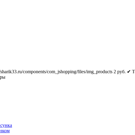
//sharik33.ru/components/com_jshopping/files/img_products
2
руб.
✔ Т
тры
исунка
унком