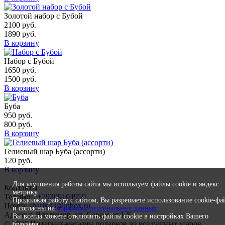
Золотой набор с Бубой
2100
руб.
1890
руб.
В корзину
Набор с Бубой
1650
руб.
1500
руб.
В корзину
Буба
950
руб.
800
руб.
В корзину
Гелиевый шар Буба (ассорти)
120
руб.
В корзину
Для улучшения работы сайта мы используем файлы cookie и яндекс
Контакты
метрику.
Телефон:
+79209104959
Продолжая работу с сайтом, Вы разрешаете использование cookie-фа
Почта:
sharik33@inbox.ru
и согласны на
обработку персональных данных.
Адрес: г. Владимир, ул. Северная 1 Б
Вы всегда можете отключить файлы cookie в настройках Вашего
© 2026 Интернет-магазин подарков из воздушных шаров
браузера.