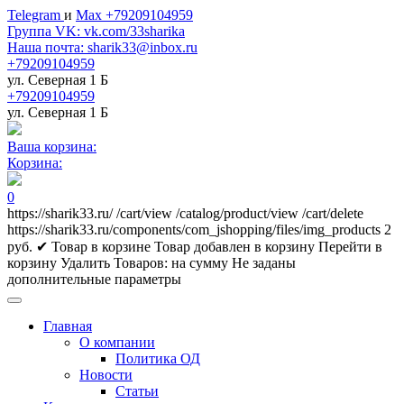
Telegram
и
Max +79209104959
Группа VK: vk.com/33sharika
Наша почта: sharik33@inbox.ru
+79209104959
ул. Северная 1 Б
+79209104959
ул. Северная 1 Б
Ваша корзина:
Корзина:
0
https://sharik33.ru/
/cart/view
/catalog/product/view
/cart/delete
https://sharik33.ru/components/com_jshopping/files/img_products
2
руб.
✔ Товар в корзине
Товар добавлен в корзину
Перейти в
корзину
Удалить
Товаров:
на сумму
Не заданы
дополнительные параметры
Главная
О компании
Политика ОД
Новости
Статьи