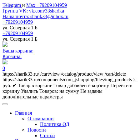
Telegram
и
Max +79209104959
Группа VK: vk.com/33sharika
Наша почта: sharik33@inbox.ru
+79209104959
ул. Северная 1 Б
+79209104959
ул. Северная 1 Б
Ваша корзина:
Корзина:
0
https://sharik33.ru/
/cart/view
/catalog/product/view
/cart/delete
https://sharik33.ru/components/com_jshopping/files/img_products
2
руб.
✔ Товар в корзине
Товар добавлен в корзину
Перейти в
корзину
Удалить
Товаров:
на сумму
Не заданы
дополнительные параметры
Главная
О компании
Политика ОД
Новости
Статьи