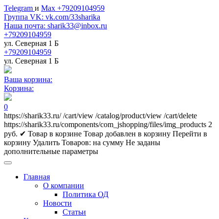
Telegram
и
Max +79209104959
Группа VK: vk.com/33sharika
Наша почта: sharik33@inbox.ru
+79209104959
ул. Северная 1 Б
+79209104959
ул. Северная 1 Б
Ваша корзина:
Корзина:
0
https://sharik33.ru/
/cart/view
/catalog/product/view
/cart/delete
https://sharik33.ru/components/com_jshopping/files/img_products
2
руб.
✔ Товар в корзине
Товар добавлен в корзину
Перейти в
корзину
Удалить
Товаров:
на сумму
Не заданы
дополнительные параметры
Главная
О компании
Политика ОД
Новости
Статьи