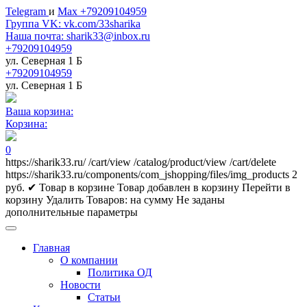
Telegram
и
Max +79209104959
Группа VK: vk.com/33sharika
Наша почта: sharik33@inbox.ru
+79209104959
ул. Северная 1 Б
+79209104959
ул. Северная 1 Б
Ваша корзина:
Корзина:
0
https://sharik33.ru/
/cart/view
/catalog/product/view
/cart/delete
https://sharik33.ru/components/com_jshopping/files/img_products
2
руб.
✔ Товар в корзине
Товар добавлен в корзину
Перейти в
корзину
Удалить
Товаров:
на сумму
Не заданы
дополнительные параметры
Главная
О компании
Политика ОД
Новости
Статьи