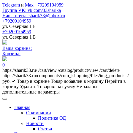
Telegram
и
Max +79209104959
Группа VK: vk.com/33sharika
Наша почта: sharik33@inbox.ru
+79209104959
ул. Северная 1 Б
+79209104959
ул. Северная 1 Б
Ваша корзина:
Корзина:
0
https://sharik33.ru/
/cart/view
/catalog/product/view
/cart/delete
https://sharik33.ru/components/com_jshopping/files/img_products
2
руб.
✔ Товар в корзине
Товар добавлен в корзину
Перейти в
корзину
Удалить
Товаров:
на сумму
Не заданы
дополнительные параметры
Главная
О компании
Политика ОД
Новости
Статьи