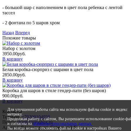
- большой шар с наполнением в цвет пола ребенка с лентой
тассел
- 2 фонтана по 5 шаров хром
Назад
Вперед
Похожие товары
Набор с золотом
3950.00
руб.
В корзину
Белая коробка-сюрприз с шарами в цвет пола
2850.00
руб.
В корзину
Коробка для шаров в стиле гендер-пати (без шаров)
900.00
руб.
В корзину
Для улучшения работы сайта мы используем файлы cookie и яндекс
Контакты
метрику.
Телефон:
+79209104959
Продолжая работу с сайтом, Вы разрешаете использование cookie-фа
Почта:
sharik33@inbox.ru
и согласны на
обработку персональных данных.
Адрес: г. Владимир, ул. Северная 1 Б
Вы всегда можете отключить файлы cookie в настройках Вашего