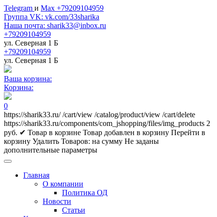
Telegram
и
Max +79209104959
Группа VK: vk.com/33sharika
Наша почта: sharik33@inbox.ru
+79209104959
ул. Северная 1 Б
+79209104959
ул. Северная 1 Б
Ваша корзина:
Корзина:
0
https://sharik33.ru/
/cart/view
/catalog/product/view
/cart/delete
https://sharik33.ru/components/com_jshopping/files/img_products
2
руб.
✔ Товар в корзине
Товар добавлен в корзину
Перейти в
корзину
Удалить
Товаров:
на сумму
Не заданы
дополнительные параметры
Главная
О компании
Политика ОД
Новости
Статьи