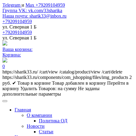
Telegram
и
Max +79209104959
Группа VK: vk.com/33sharika
Наша почта: sharik33@inbox.ru
+79209104959
ул. Северная 1 Б
+79209104959
ул. Северная 1 Б
Ваша корзина:
Корзина:
0
https://sharik33.ru/
/cart/view
/catalog/product/view
/cart/delete
https://sharik33.ru/components/com_jshopping/files/img_products
2
руб.
✔ Товар в корзине
Товар добавлен в корзину
Перейти в
корзину
Удалить
Товаров:
на сумму
Не заданы
дополнительные параметры
Главная
О компании
Политика ОД
Новости
Статьи