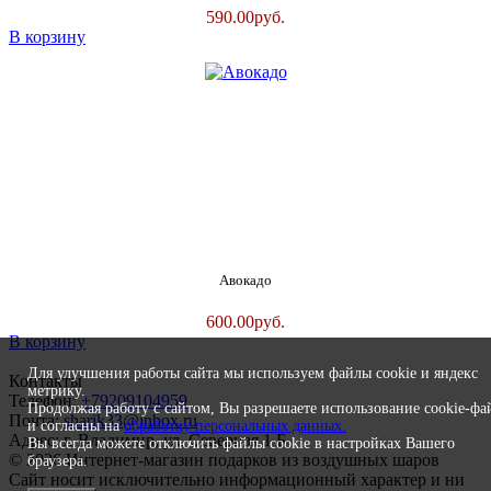
590.00
руб.
В корзину
Авокадо
600.00
руб.
В корзину
Для улучшения работы сайта мы используем файлы cookie и яндекс
Контакты
метрику.
Телефон:
+79209104959
Продолжая работу с сайтом, Вы разрешаете использование cookie-фа
Почта:
sharik33@inbox.ru
и согласны на
обработку персональных данных.
Адрес: г. Владимир, ул. Северная 1 Б
Вы всегда можете отключить файлы cookie в настройках Вашего
© 2026 Интернет-магазин подарков из воздушных шаров
браузера.
Сайт носит исключительно информационный характер и ни