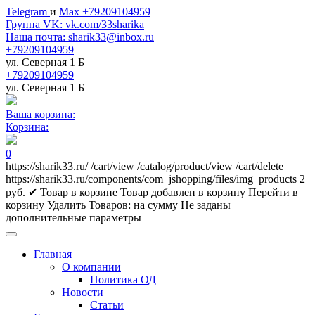
Telegram
и
Max +79209104959
Группа VK: vk.com/33sharika
Наша почта: sharik33@inbox.ru
+79209104959
ул. Северная 1 Б
+79209104959
ул. Северная 1 Б
Ваша корзина:
Корзина:
0
https://sharik33.ru/
/cart/view
/catalog/product/view
/cart/delete
https://sharik33.ru/components/com_jshopping/files/img_products
2
руб.
✔ Товар в корзине
Товар добавлен в корзину
Перейти в
корзину
Удалить
Товаров:
на сумму
Не заданы
дополнительные параметры
Главная
О компании
Политика ОД
Новости
Статьи