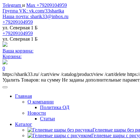
Telegram
и
Max +79209104959
Группа VK: vk.com/33sharika
Наша почта: sharik33@inbox.ru
+79209104959
ул. Северная 1 Б
+79209104959
ул. Северная 1 Б
Ваша корзина:
Корзина:
0
https://sharik33.ru/
/cart/view
/catalog/product/view
/cart/delete
https:
Удалить
Товаров:
на сумму
Не заданы дополнительные параме
Главная
О компании
Политика ОД
Новости
Статьи
Каталог
Гелиевые шары без р
Гелиевые шары с рис