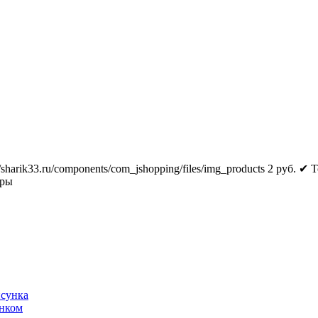
//sharik33.ru/components/com_jshopping/files/img_products
2
руб.
✔ Т
тры
исунка
унком