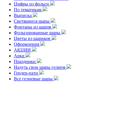
Цифры из фольги
По тематикам
Выписка
Светящиеся шары
Фонтаны из шаров
Фольгированные шары
Цветы из шариков
Оформления
АКЦИИ
Арки
Праздники
Надуть свои шары гелием
Гендер-пати
Все гелиевые шары