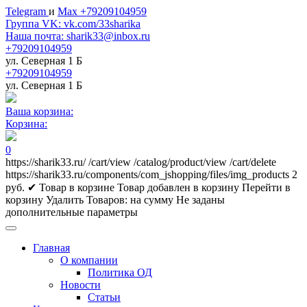
Telegram
и
Max +79209104959
Группа VK: vk.com/33sharika
Наша почта: sharik33@inbox.ru
+79209104959
ул. Северная 1 Б
+79209104959
ул. Северная 1 Б
Ваша корзина:
Корзина:
0
https://sharik33.ru/
/cart/view
/catalog/product/view
/cart/delete
https://sharik33.ru/components/com_jshopping/files/img_products
2
руб.
✔ Товар в корзине
Товар добавлен в корзину
Перейти в
корзину
Удалить
Товаров:
на сумму
Не заданы
дополнительные параметры
Главная
О компании
Политика ОД
Новости
Статьи