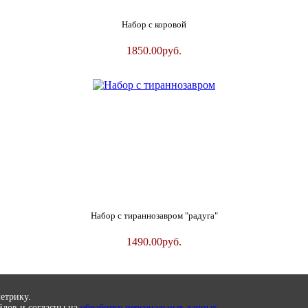
Набор с коровой
1850.00
руб.
Набор с тираннозавром "радуга"
1490.00
руб.
етрику.
йлов и согласны на
обработку персональных данных.