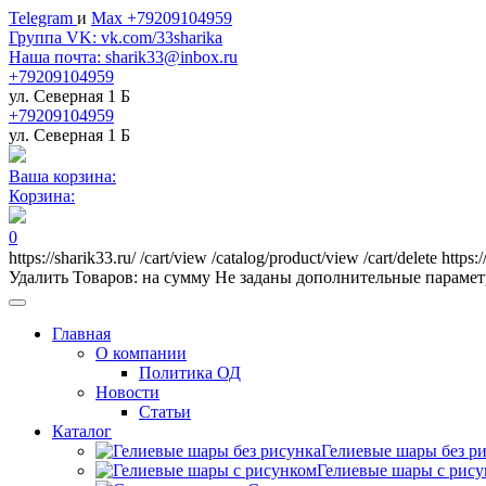
Telegram
и
Max +79209104959
Группа VK: vk.com/33sharika
Наша почта: sharik33@inbox.ru
+79209104959
ул. Северная 1 Б
+79209104959
ул. Северная 1 Б
Ваша корзина:
Корзина:
0
https://sharik33.ru/
/cart/view
/catalog/product/view
/cart/delete
https:
Удалить
Товаров:
на сумму
Не заданы дополнительные параме
Главная
О компании
Политика ОД
Новости
Статьи
Каталог
Гелиевые шары без р
Гелиевые шары с рис