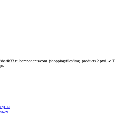
//sharik33.ru/components/com_jshopping/files/img_products
2
руб.
✔ Т
тры
исунка
унком