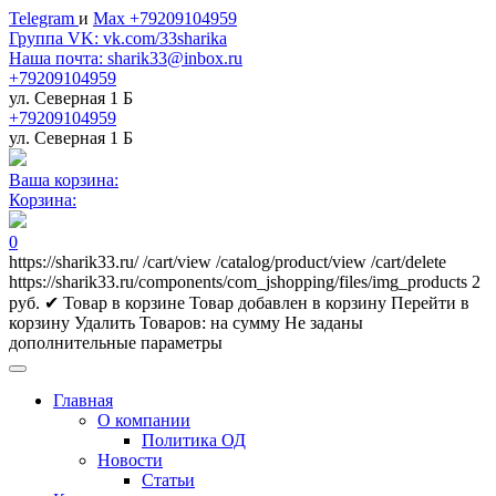
Telegram
и
Max +79209104959
Группа VK: vk.com/33sharika
Наша почта: sharik33@inbox.ru
+79209104959
ул. Северная 1 Б
+79209104959
ул. Северная 1 Б
Ваша корзина:
Корзина:
0
https://sharik33.ru/
/cart/view
/catalog/product/view
/cart/delete
https://sharik33.ru/components/com_jshopping/files/img_products
2
руб.
✔ Товар в корзине
Товар добавлен в корзину
Перейти в
корзину
Удалить
Товаров:
на сумму
Не заданы
дополнительные параметры
Главная
О компании
Политика ОД
Новости
Статьи