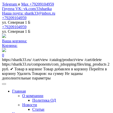
Telegram
и
Max +79209104959
Группа VK: vk.com/33sharika
Наша почта: sharik33@inbox.ru
+79209104959
ул. Северная 1 Б
+79209104959
ул. Северная 1 Б
Ваша корзина:
Корзина:
0
https://sharik33.ru/
/cart/view
/catalog/product/view
/cart/delete
https://sharik33.ru/components/com_jshopping/files/img_products
2
руб.
✔ Товар в корзине
Товар добавлен в корзину
Перейти в
корзину
Удалить
Товаров:
на сумму
Не заданы
дополнительные параметры
Главная
О компании
Политика ОД
Новости
Статьи