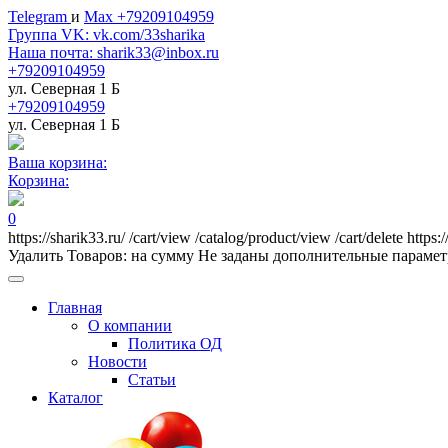
Telegram
и
Max +79209104959
Группа VK: vk.com/33sharika
Наша почта: sharik33@inbox.ru
+79209104959
ул. Северная 1 Б
+79209104959
ул. Северная 1 Б
Ваша корзина:
Корзина:
0
https://sharik33.ru/
/cart/view
/catalog/product/view
/cart/delete
https:
Удалить
Товаров:
на сумму
Не заданы дополнительные параме
Главная
О компании
Политика ОД
Новости
Статьи
Каталог