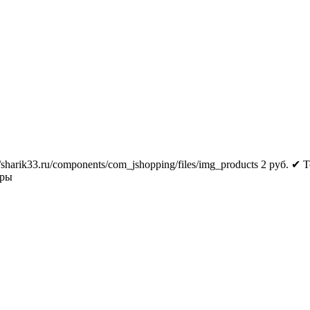
//sharik33.ru/components/com_jshopping/files/img_products
2
руб.
✔ Т
тры