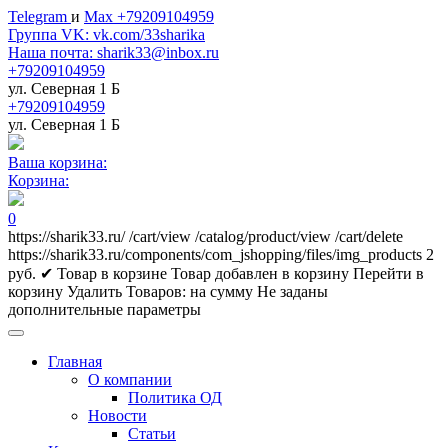
Telegram
и
Max +79209104959
Группа VK: vk.com/33sharika
Наша почта: sharik33@inbox.ru
+79209104959
ул. Северная 1 Б
+79209104959
ул. Северная 1 Б
Ваша корзина:
Корзина:
0
https://sharik33.ru/
/cart/view
/catalog/product/view
/cart/delete
https://sharik33.ru/components/com_jshopping/files/img_products
2
руб.
✔ Товар в корзине
Товар добавлен в корзину
Перейти в
корзину
Удалить
Товаров:
на сумму
Не заданы
дополнительные параметры
Главная
О компании
Политика ОД
Новости
Статьи